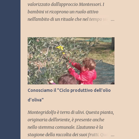
valorizzato dall'approccio Montessori. I
bambini vi ricoprono un ruolo attivo
nell'ambito di un rituale che nel tempo viene
consolidato. Oggi vi raccontiamo come i
pasti si svolgono presso la sezione ad
ispirazione montessoriana della scuola dell'
infanzia di Trebbio. Ogni lunedì si stabilisce
chi saranno i camerieri per l'intera
settimana. I bambini si offrono
volontariamente. Come è facile immaginare
alcuni di loro vorrebbero ricoprire sempre
questo ruolo, mentre altri sono più restii e
Conosciamo il "Ciclo produttivo dell'olio
vengono incoraggiati dalle insegnanti così
d'oliva"
da permettere che ci sia una rotazione e che
tutti possano fare questa esperienza. Il
Montegridolfo è terra di ulivi. Questa pianta,
tabellone degli incarichi Sia la colazione che
originaria dell'oriente, è presente anche
il pranzo vengono allestiti in sezione. Per la
nello stemma comunale. L'autunno è la
colazione si stabiliscono due camerieri,
stagione della raccolta dei suoi frutti. Quale
mentre per il pranzo, che comporta un