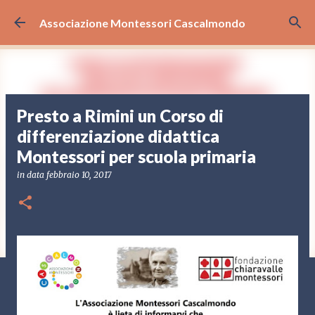
Passa ai contenuti principali
Associazione Montessori Cascalmondo
Presto a Rimini un Corso di
differenziazione didattica
Montessori per scuola primaria
in data
febbraio 10, 2017