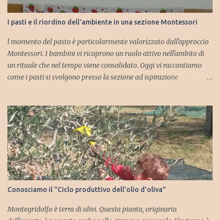
I pasti e il riordino dell'ambiente in una sezione Montessori
l momento del pasto è particolarmente valorizzato dall'approccio
Montessori. I bambini vi ricoprono un ruolo attivo nell'ambito di
un rituale che nel tempo viene consolidato. Oggi vi raccontiamo
come i pasti si svolgono presso la sezione ad ispirazione
montessoriana della scuola dell' infanzia di Trebbio. Ogni lunedì si
stabilisce chi saranno i camerieri per l'intera settimana. I bambini
si offrono volontariamente. Come è facile immaginare alcuni di
loro vorrebbero ricoprire sempre questo ruolo, mentre altri sono
più restii e vengono incoraggiati dalle insegnanti così da
permettere che ci sia una rotazione e che tutti possano fare questa
esperienza. Il tabellone degli incarichi Sia la colazione che il
pranzo vengono allestiti in sezione. Per la colazione si stabiliscono
due camerieri, mentre per il pranzo, che comporta un maggior
Conosciamo il "Ciclo produttivo dell'olio d'oliva"
numero di operazioni da svolgere, se ne stabiliscono quattro.
Mantenere il proprio incarico per una settimana insegna al
Montegridolfo è terra di ulivi. Questa pianta, originaria
bambino ...