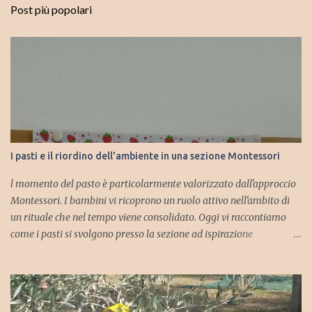
Post più popolari
I pasti e il riordino dell'ambiente in una sezione Montessori
l momento del pasto è particolarmente valorizzato dall'approccio
Montessori. I bambini vi ricoprono un ruolo attivo nell'ambito di
un rituale che nel tempo viene consolidato. Oggi vi raccontiamo
come i pasti si svolgono presso la sezione ad ispirazione
montessoriana della scuola dell' infanzia di Trebbio. Ogni lunedì si
stabilisce chi saranno i camerieri per l'intera settimana. I bambini
si offrono volontariamente. Come è facile immaginare alcuni di
loro vorrebbero ricoprire sempre questo ruolo, mentre altri sono