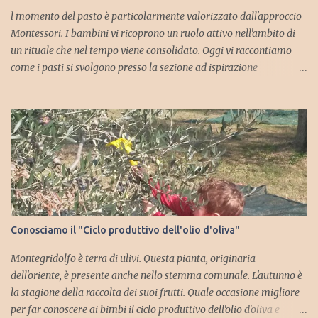
l momento del pasto è particolarmente valorizzato dall'approccio
Montessori. I bambini vi ricoprono un ruolo attivo nell'ambito di
un rituale che nel tempo viene consolidato. Oggi vi raccontiamo
come i pasti si svolgono presso la sezione ad ispirazione
montessoriana della scuola dell' infanzia di Trebbio. Ogni lunedì si
stabilisce chi saranno i camerieri per l'intera settimana. I bambini
si offrono volontariamente. Come è facile immaginare alcuni di
loro vorrebbero ricoprire sempre questo ruolo, mentre altri sono
più restii e vengono incoraggiati dalle insegnanti così da
permettere che ci sia una rotazione e che tutti possano fare questa
esperienza. Il tabellone degli incarichi Sia la colazione che il
pranzo vengono allestiti in sezione. Per la colazione si stabiliscono
due camerieri, mentre per il pranzo, che comporta un maggior
Conosciamo il "Ciclo produttivo dell'olio d'oliva"
numero di operazioni da svolgere, se ne stabiliscono quattro.
Mantenere il proprio incarico per una settimana insegna al
Montegridolfo è terra di ulivi. Questa pianta, originaria
bambino ...
dell'oriente, è presente anche nello stemma comunale. L'autunno è
la stagione della raccolta dei suoi frutti. Quale occasione migliore
per far conoscere ai bimbi il ciclo produttivo dell'olio d'oliva e