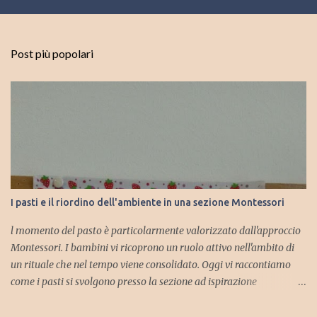
Post più popolari
I pasti e il riordino dell'ambiente in una sezione Montessori
l momento del pasto è particolarmente valorizzato dall'approccio
Montessori. I bambini vi ricoprono un ruolo attivo nell'ambito di
un rituale che nel tempo viene consolidato. Oggi vi raccontiamo
come i pasti si svolgono presso la sezione ad ispirazione
montessoriana della scuola dell' infanzia di Trebbio. Ogni lunedì si
stabilisce chi saranno i camerieri per l'intera settimana. I bambini